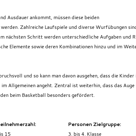
k und Ausdauer ankommt, müssen diese beiden
t werden. Zahlreiche Laufspiele und diverse Wurfübungen si
 Im nächsten Schritt werden unterschiedliche Aufgaben und Ro
che Elemente sowie deren Kombinationen hinzu und im Weit
pruchsvoll und so kann man davon ausgehen, dass die Kinder 
 im Allgemeinen angeht.
Zentral ist weiterhin, dass das Auge 
den beim Basketball besonders gefördert.
eilnehmerzahl:
Personen Zielgruppe:
is 15
3. bis 4. Klasse