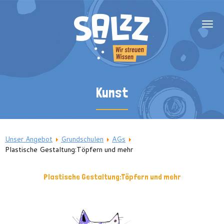
Über uns
Kunst
Team
Blog
SalzZ unterstützen
Unser Angebot
Grundschulen
AGs
Ganztagsträger
Plastische Gestaltung:Töpfern und mehr
Grundschulen
Plastische Gestaltung:Töpfern und mehr
Sek I und II
Fachförderung
Nachhilfe