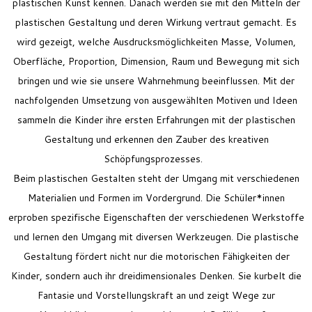
plastischen Kunst
kennen
. Danach werden sie mit den Mitteln der
plastischen Gestaltung und deren Wirkung vertraut gemacht. Es
wird gezeigt, welche Ausdrucksmöglichkeiten Masse, Volumen,
Oberfläche, Proportion, Dimension, Raum und Bewegung mit sich
bringen und wie sie unsere Wahrnehmung beeinflussen. Mit der
nachfolgenden Umsetzung von ausgewählten Motiven und Ideen
sammeln die Kinder ihre ersten Erfahrungen mit der plastischen
Gestaltung und erkennen den Zauber des kreativen
Schöpfungsprozesses.
Beim
p
lastischen Gestalten steht der Umgang mit verschiedenen
Materialien und Formen im Vordergrund. Die Schüler*innen
erproben spezifische Eigenschaften der verschiedenen Werkstoffe
und lernen den Umgang mit diversen Werkzeugen. Die plastische
Gestaltung f
ör
der
t
nicht nur
die
motorische
n
F
ä
higkeiten der
Kinder
,
sondern auch ihr
dreid
i
mensionales
Denken. Sie kurbelt die
Fantasie und Vorstellungskraft
an und
zeigt Wege zur